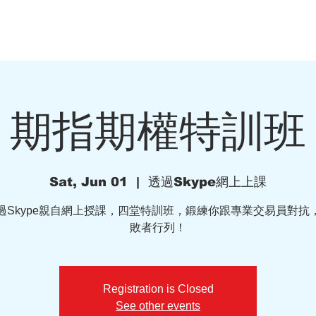
財課程
私人諮詢
九哥博文
期指期權特訓班
Sat, Jun 01
  |  
透過Skype網上上課
過Skype親自網上授課，四堂特訓班，鍛練你跟專業交易員對抗
敗者行列！
Registration is Closed
See other events