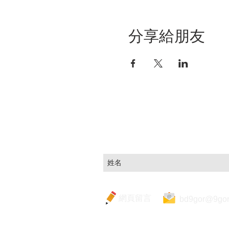
分享給朋友
立即訂閱，掌握重點市
網頁留言
bd9gor@9gor