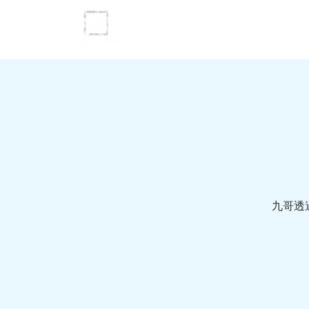
主頁
投資理
九哥透