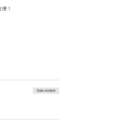
方便！
Sale ended