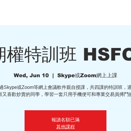
財課程
私人諮詢
九哥博文
權特訓班 HSFO
Wed, Jun 10
  |  
Skype或Zoom網上上課
過Skype或Zoom等網上會議軟件親自授課，共四課的特訓班，
而又喜歡炒賣的同學，學習一套只用手機便可和專業交易員搏鬥
報讀名額已滿
其他課程