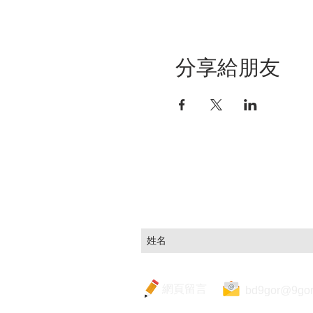
分享給朋友
立即訂閱，掌握重點市
網頁留言
bd9gor@9gor