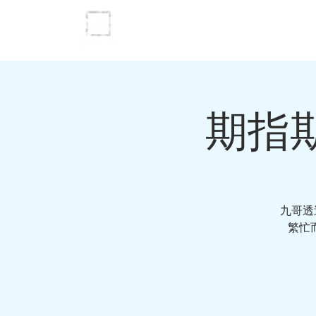
主頁
投資理
期指期
九哥透
繁忙