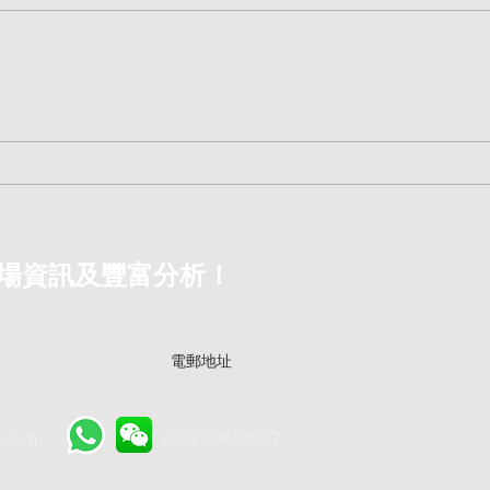
230702 香港人需要知道的樓
The
市風險（2）
化將
場資訊及豐富分析！
.com
+852 98661197