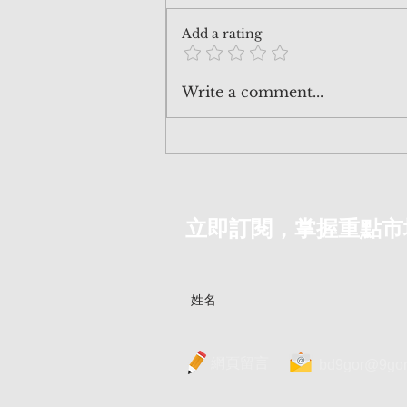
Add a rating
260711 AI 沒有玩完，但 AI 商
Write a comment...
業模式玩完了！同2000年互聯
網泡沫一樣，要洗牌重來！ |
《AI泡沫爆破：終局的開
端》 | EndGame EP.7
立即訂閱，掌握重點市
網頁留言
bd9gor@9gor