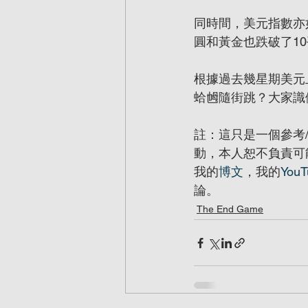
同時間，美元指數亦
圓和黃金也跌破了10
根據過去幾星期美元
蛤乸隨街跳？大家識
註：這只是一個參考
動，本人恕不負責可
我的
博文
，我的
YouT
論。
The End Game