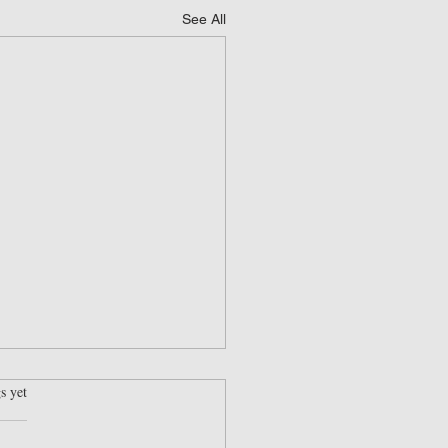
See All
rs.
s yet