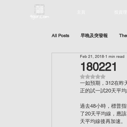
主頁
投資理
All Posts
早晚及突發報
The
Feb 21, 2018
1 min read
180221 
Rated NaN out of 5 st
一如預期，312在
正的試一試20天平均
過去48小時，標普
了20天平均線，應
天平均線後再加速。