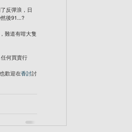
開了反彈浪，日
91...?
，難道有咁大隻
出任何買賣行
也歡迎在
香討
討