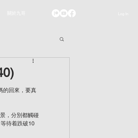
關於九哥
Log In
40)
媽的回來，要真
情景，分別都觸碰
等待着跌破10