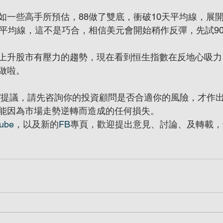
如一些高手所預估，88做了雙底，衝破10天平均線，展
平均線，這不是巧合，相信美元會開始稍作反彈，先試90然後
上升股市有壓力的趨勢，現在看到恒生指數在反地心吸力
做啦。
/提議，請先咨詢你的投資顧問是否合適你的風險，才作
能因為市場走勢逆轉而造成的任何損失。
ube
，以及新的
FB
專頁，歡迎提出意見、討論、及轉載，