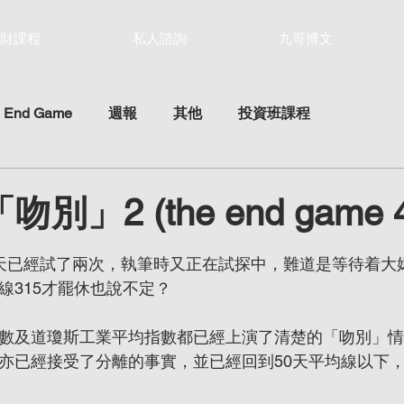
財課程
私人諮詢
九哥博文
 End Game
週報
其他
投資班課程
「吻別」2 (the end game 
ars.
昨天已經試了兩次，執筆時又正在試探中，難道是等待着大
線315才罷休也說不定？
指數及道瓊斯工業平均指數都已經上演了清楚的「吻別」
該亦已經接受了分離的事實，並已經回到50天平均線以下，