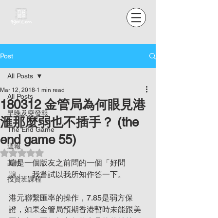
Post
All Posts
Mar 12, 2018
1 min read
All Posts
180312 金管局為何眼見港
早晚及突發報
滙那麼弱也不插手？ (the
The End Game
end game 55)
週報
Rated NaN out of 5 stars.
這是一個版友之前問的一個「好問
其他
題」，我嘗試以我所知作答一下。
投資班課程
港元聯繫匯率的操作，7.85是弱方保
證，如果金管局預期香港暫時未能跟美