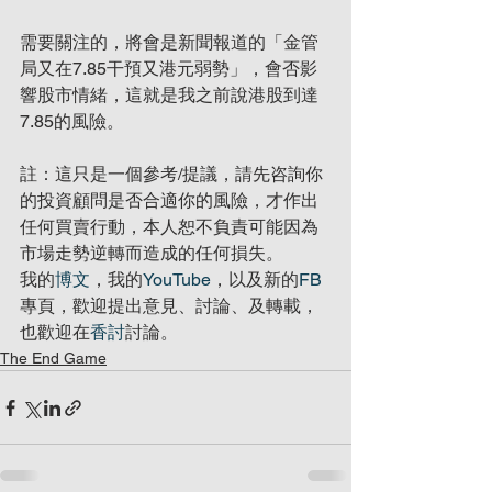
需要關注的，將會是新聞報道的「金管
局又在7.85干預又港元弱勢」，會否影
響股市情緒，這就是我之前說港股到達
7.85的風險。
註：這只是一個參考/提議，請先咨詢你
的投資顧問是否合適你的風險，才作出
任何買賣行動，本人恕不負責可能因為
市場走勢逆轉而造成的任何損失。
我的
博文
，我的
YouTube
，以及新的
FB
專頁，歡迎提出意見、討論、及轉載，
也歡迎在
香討
討論。
The End Game