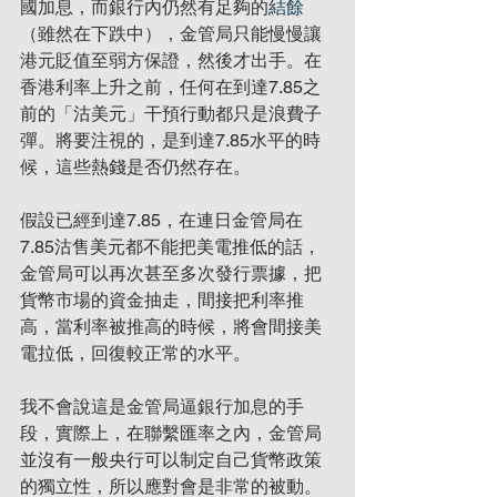
國加息，而銀行內仍然有足夠的
結餘
（雖然在下跌中），金管局只能慢慢讓
港元貶值至弱方保證，然後才出手。在
香港利率上升之前，任何在到達7.85之
前的「沽美元」干預行動都只是浪費子
彈。將要注視的，是到達7.85水平的時
候，這些熱錢是否仍然存在。
假設已經到達7.85，在連日金管局在
7.85沽售美元都不能把美電推低的話，
金管局可以再次甚至多次發行票據，把
貨幣市場的資金抽走，間接把利率推
高，當利率被推高的時候，將會間接美
電拉低，回復較正常的水平。
我不會說這是金管局逼銀行加息的手
段，實際上，在聯繫匯率之內，金管局
並沒有一般央行可以制定自己貨幣政策
的獨立性，所以應對會是非常的被動。