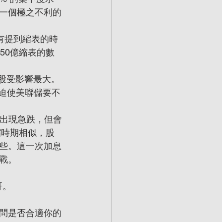
一個極之不利的
未有提到縮表的時
50億縮表的數
股受影響最大。
脹迫使美聯儲要不
然出現急跌，但會
縮時期相似，股
些。這一次加息
戰。
哥。
問是否合適你的