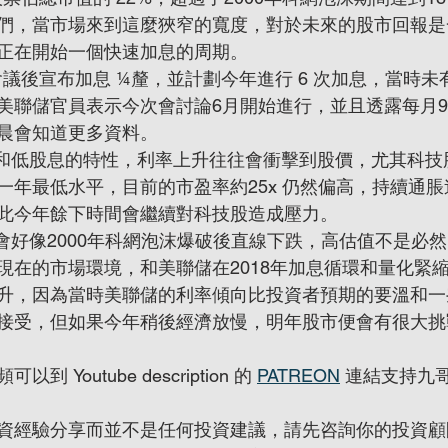
們，當市場來到這麼狹窄的寬度，對於未來的股市回報是
正在開始一個快速加息的周期。
議後宣布加息 ¼釐，並計劃今年進行 6 次加息，當時
美聯儲官員表示今次會討論6月開始進行，並且透露每月9
晨會知道更多資料。
和低股息的特性，利率上升往往會衝擊到股價，尤其科技
一年最低水平，目前的市盈率約25x 仍然偏高，持續通
此今年餘下時間會繼續對科技股造成壓力。
會好像2000年科網泡沫爆破後直線下跌，高估值不是必
現在的市場環境，和美聯儲在2018年加息循環和量化緊
升，因為當時美聯儲的利率傾向比投資者預期的要溫和一
接受，但如果今年稍後經濟放慢，明年股市便會有很大挑
Youtube description 的 
PATREON
 連結支持九
資經驗分享而並不是任何投資建議，請先咨詢你的投資顧