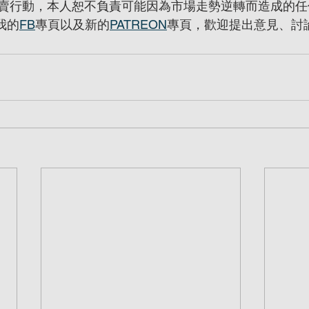
賣行動，本人恕不負責可能因為市場走勢逆轉而造成的任
我的
FB
專頁以及新的
PATREON
專頁，歡迎提出意見、討