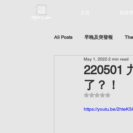
主頁
投資理
All Posts
早晚及突發報
The
May 1, 2022
2 min read
2205
了？！
Rated NaN out of 5 st
https://youtu.be/2hteK5