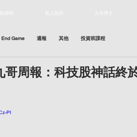
財課程
私人諮詢
九哥博文
 End Game
週報
其他
投資班課程
01 九哥周報：科技股神話終
ars.
Cz-PI