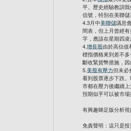
平。歷史經驗教訓我
信號，特別在美聯儲
4.3月中
美聯儲
議息會
間表，但上月曾經有
字，應該在星期四凌
4.
增長股
由於高估值
標指價格來到差不多
斷收緊貨幣措施，因
5.
美股有壓力
但未必
看到股票逐步下跌。
市都在壓力後繼續上
預期似乎可以被市場
有興趣睇足版分析視頻可以到 
免責聲明：這只是投