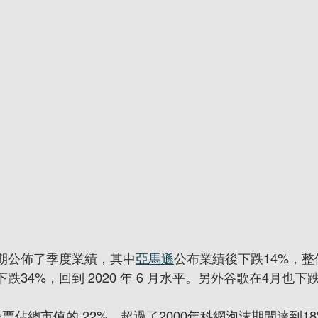
星期公佈了季度業績，其中
亞馬遜
公布業績後下跌14%，整
下跌34%，回到 2020 年 6 月水平。另外谷歌在4月也下跌
票佔總市值的 22%，超過了2000年科網泡沫期間達到1