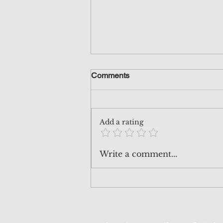
Comments
Add a rating
260801 芯片巨人開出2,500億
Write a comment...
期票：到底這是 AI泡沫 救命
草，抑或是 壓死美股七雄 最
後一根稻草？| 《AI泡沫爆
破：終局的開端》 | EndGame
EP.10