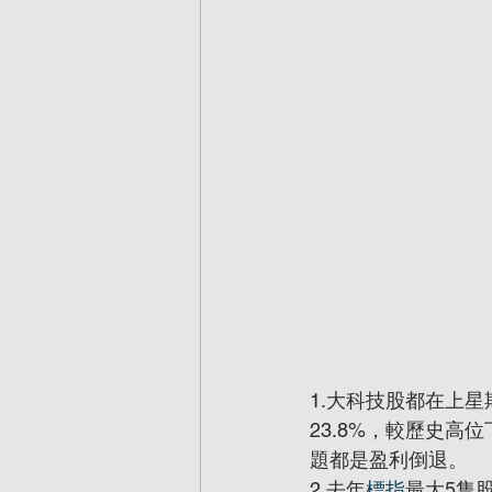
1.大科技股都在上
23.8%，較歷史高位
題都是盈利倒退。
2.去年
標指
最大5隻股