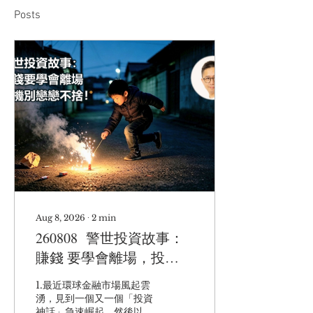
Posts
Aug 8, 2026
∙
2
min
260808 警世投資故事：
賺錢 要學會離場，投
機 別戀戀不捨！| 《AI泡
1.最近環球金融市場風起雲
沫爆破：終局的開端》 |
湧，見到一個又一個「投資
神話」急速崛起，然後以更