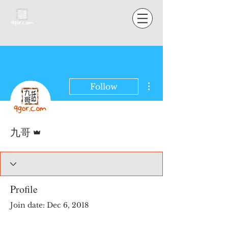
More actions
Follow
Admin
九哥
Profile
Join date: Dec 6, 2018