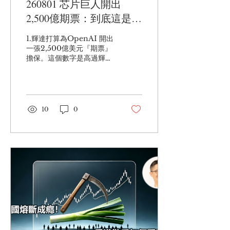
260801 芯片巨人開出
經膨脹到450億，累計回報
超過20倍。今年上半年回
2,500億期票：到底這是
報率高達驚人的4.4倍，他
AI泡沫 救命草，抑或是
的策略簡單粗暴，重倉AI基
1.輝達打算為OpenAI 開出
礎設施股票，同時做空軟件
壓死美股七雄 最後一根稻
一張2,500億美元『期票』
股，而且用接近4倍槓桿。
擔保。這個數字是高過輝達
草？| 《AI泡沫爆破：終
4.可惜好景不常今年7月，
全年營收總和，還多過好多
市場突然對 AI基建的巨額
局的開端》 | EndGame
國家的外匯儲備；加上中國
資本開支能否轉化為盈利產
Kimi 3 突然殺出，技術上
EP.10
生巨大疑問，引發全球AI板
追平甚至超越OpenAI，令
塊深度調整。他重倉的閃迪
原本諗住今年上市、目標1
10
0
一個月暴跌超過4成，而另
萬億估值的OpenAI，被迫
一邊做空軟件股竟...
要推遲到明年。將兩件事疊
起來，輝達這個擔保到底係
『救命草』還是『催命符』
呢？ 2.首先這2,500億不是
現金投資，而只是一個擔
保。為何要擔保？因為
OpenAI 這家公司根本就
沒有投資級別的信用評級，
他的商業模式還是一個燒錢
的無底洞，銀行不敢借錢給
他。所以輝達出來做擔保