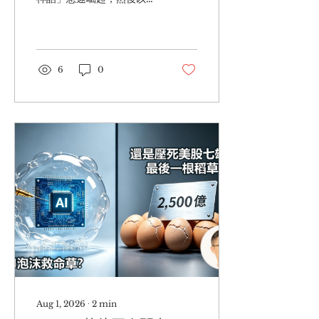
EndGame EP.11
驚人速度隕落。今日講的故
事主角是一位年僅25歲、被
譽為AI股神的前OpenAI
研究員阿申布倫納
Aschenbrenner。今年7
6
0
月最後一個星期，華爾街見
證了一場堪稱教科書級別的
對沖基金清盤事件。 2.今日
的主角絕對是一位天才，他
15歲入哥倫比亞大學，19歲
以全班第一名畢業，然後加
入OpenAI，2024年他因
為泄露內部文件被炒，之後
寫了一份長達165頁，名為
《情境感知的文章，將自己
塑造成能夠清晰預見AI超級
時代的先知。這份文章直接
令他獲得 Stripe創辦人
Collison兄弟等矽谷巨頭支
持，2024年9月創立同名對
沖基金。 3.他的基金成長速
度很快，起步資金大約2億
Aug 1, 2026
∙
2
min
美元，到今年7月初規模已