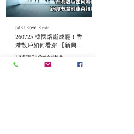
人，就是說如果OpenAI
還不到錢，輝達會承擔責
任。 3.輝達擔保OpenAI
去借錢起數據中心，而這個
數據中心一定會用輝達
Jul 25, 2026
∙
2
min
GPU；OpenAI用GPU之
260725 韓國熔斷成癮！香
後，又要透過微軟Azure等
雲服務營運，而微軟又是
港散戶如何看穿 【新興市
OpenAI 大股東。資金在
場割韭菜】 訊號？| 《AI
這個生態圈入面不斷轉手，
1.1997年7月亞洲金融風暴
錢根本沒有離開過這條自體
泡沫爆破：終局的開
在泰國爆發隨後迅速蔓延，
循環鏈，只是不斷在入面增
投資者恐慌情緒導致環球金
端》 | EndGame EP.9
值同膨脹。 當一個產業增
融市場動盪。其後在1998年
長，不是由消費者需求帶
經濟迅速復甦，美聯儲減息
動，而是由上游供應商借錢
大家再次瘋狂買股票，之後
給下游客戶，買回自己產品
導致二千年科網泡沫爆破。
來支撐，這個就已經是經典
比較現在2026年很多人認
15
0
的「自己同自己玩」的 龐氏
為人工智能泡沫未到爆破時
結構！...
刻，他們會話而家好像1998
年還有兩年玩，等OpenAI
同Anthropic 像SpaceX
成功上市才會爆。而當年泰
Load More
國金融危機，到底和過去一